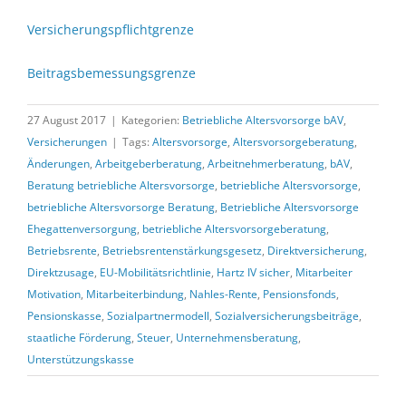
Versicherungspflichtgrenze
Beitragsbemessungsgrenze
27 August 2017
|
Kategorien:
Betriebliche Altersvorsorge bAV
,
Versicherungen
|
Tags:
Altersvorsorge
,
Altersvorsorgeberatung
,
Änderungen
,
Arbeitgeberberatung
,
Arbeitnehmerberatung
,
bAV
,
Beratung betriebliche Altersvorsorge
,
betriebliche Altersvorsorge
,
betriebliche Altersvorsorge Beratung
,
Betriebliche Altersvorsorge
Ehegattenversorgung
,
betriebliche Altersvorsorgeberatung
,
Betriebsrente
,
Betriebsrentenstärkungsgesetz
,
Direktversicherung
,
Direktzusage
,
EU-Mobilitätsrichtlinie
,
Hartz IV sicher
,
Mitarbeiter
Motivation
,
Mitarbeiterbindung
,
Nahles-Rente
,
Pensionsfonds
,
Pensionskasse
,
Sozialpartnermodell
,
Sozialversicherungsbeiträge
,
staatliche Förderung
,
Steuer
,
Unternehmensberatung
,
Unterstützungskasse