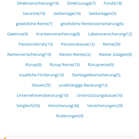
Direktversicherung
(16)
Direktzusage
(7)
Fonds
(18)
Garantie
(10)
Geldanlage
(16)
Geldanlagen
(5)
gesetzliche Rente
(7)
gesetzliche Rentenversicherung
(6)
Gewinne
(9)
Krankenversicherung
(8)
Lebensversicherung
(12)
Pensionsfonds
(13)
Pensionskasse
(12)
Rente
(29)
Rentenversicherung
(13)
Riester-Rente
(22)
Riester Zulagen
(8)
Rürup
(9)
Rürup Rente
(15)
Rüruprente
(9)
staatliche Förderung
(10)
Sterbegeldversicherung
(5)
Steuer
(25)
unabhängige Beratung
(12)
Unternehmensberatung
(10)
Unterstützungskasse
(10)
Vergleich
(33)
Versicherung
(34)
Versicherungen
(29)
Änderungen
(9)