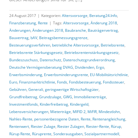
24 August 2017
|
Kategorien:
Altersvorsorge
,
Beratung24.Info
,
Finanzberatung
,
Rente
|
Tags:
Altersvorsorge
,
Änderung 2018
,
Änderungen
,
Änderungen 2018
,
Baubranche
,
Bauträgervertrag
,
Bauvertrag
,
bAV
,
Beitragsbemessungsgrenze
,
Besteuerungsverfahren
,
betriebliche Altersvorsorge
,
Betriebsrente
,
Betriebsrente Stärkungsgesetz
,
Betriebsrentenstärkungsgesetz
,
Bundeszuschuss
,
Datenschutz
,
Datenschutzgrundverordnung
,
Deutsche Vermögensberatung DVAG
,
Dividenden
,
Ergo
,
Erwerbsminderung
,
Erwerbsminderungsrente
,
EU-Mobilitätsrichtlinie
,
Euro
,
Finanzmarktrichtlinie
,
Fonds
,
Fondsbesteuerung
,
Fondssteuer
,
Gebühren
,
Generali
,
geringwertige Wirtschaftsgüter
,
Grundfreibetrag
,
Grundzulage
,
GWG
,
Immobilienerträge
,
Investmentfonds
,
Kinderfreibetrag
,
Kindergeld
,
Lebensversicherungen
,
Mieterträge
,
MIFID 2
,
MiFIR
,
Mindestlohn
,
Nahles-Rente
,
personenbezogene Daten
,
Rente
,
Rentenangleichung
,
Rentenwert
,
Riester Zulage
,
Riester Zulagen
,
Riester-Rente
,
Rürup
,
Rürup Rente
,
Rüruprente
,
Sonderausgaben
,
Sozialpartnermodell
,