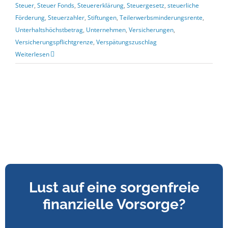
Steuer
,
Steuer Fonds
,
Steuererklärung
,
Steuergesetz
,
steuerliche
Förderung
,
Steuerzahler
,
Stiftungen
,
Teilerwerbsminderungsrente
,
Unterhaltshöchstbetrag
,
Unternehmen
,
Versicherungen
,
Versicherungspflichtgrenze
,
Verspätungszuschlag
Weiterlesen
Lust auf eine sorgenfreie
finanzielle Vorsorge?