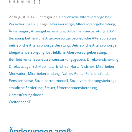
betriebliche [...]
27 August 2017
|
Kategorien:
Betriebliche Altersvorsorge bAV
,
Versicherungen
|
Tags:
Altersvorsorge
,
Altersvorsorgeberatung
,
Änderungen
,
Arbeitgeberberatung
,
Arbeitnehmerberatung
,
bAV
,
Beratung betriebliche Altersvorsorge
,
betriebliche Altersvorsorge
,
betriebliche Altersvorsorge Beratung
,
Betriebliche Altersvorsorge
Ehegattenversorgung
,
betriebliche Altersvorsorgeberatung
,
Betriebsrente
,
Betriebsrentenstärkungsgesetz
,
Direktversicherung
,
Direktzusage
,
EU-Mobilitätsrichtlinie
,
Hartz IV sicher
,
Mitarbeiter
Motivation
,
Mitarbeiterbindung
,
Nahles-Rente
,
Pensionsfonds
,
Pensionskasse
,
Sozialpartnermodell
,
Sozialversicherungsbeiträge
,
staatliche Förderung
,
Steuer
,
Unternehmensberatung
,
Unterstützungskasse
Weiterlesen
Änderungen 2018: