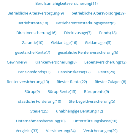
Berufsunfähigkeitsversicherung
(11)
Betriebliche Altersversorgung
(9)
betriebliche Altersvorsorge
(39)
Betriebsrente
(18)
Betriebsrentenstärkungsgesetz
(6)
Direktversicherung
(16)
Direktzusage
(7)
Fonds
(18)
Garantie
(10)
Geldanlage
(16)
Geldanlagen
(5)
gesetzliche Rente
(7)
gesetzliche Rentenversicherung
(6)
Gewinne
(9)
Krankenversicherung
(8)
Lebensversicherung
(12)
Pensionsfonds
(13)
Pensionskasse
(12)
Rente
(29)
Rentenversicherung
(13)
Riester-Rente
(22)
Riester Zulagen
(8)
Rürup
(9)
Rürup Rente
(15)
Rüruprente
(9)
staatliche Förderung
(10)
Sterbegeldversicherung
(5)
Steuer
(25)
unabhängige Beratung
(12)
Unternehmensberatung
(10)
Unterstützungskasse
(10)
Vergleich
(33)
Versicherung
(34)
Versicherungen
(29)