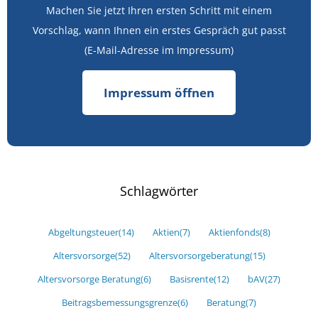
Machen Sie jetzt Ihren ersten Schritt mit einem
Vorschlag, wann Ihnen ein erstes Gespräch gut passt
(E-Mail-Adresse im Impressum)
Impressum öffnen
Schlagwörter
Abgeltungsteuer
(14)
Aktien
(7)
Aktienfonds
(8)
Altersvorsorge
(52)
Altersvorsorgeberatung
(15)
Altersvorsorge Beratung
(6)
Basisrente
(12)
bAV
(27)
Beitragsbemessungsgrenze
(6)
Beratung
(7)