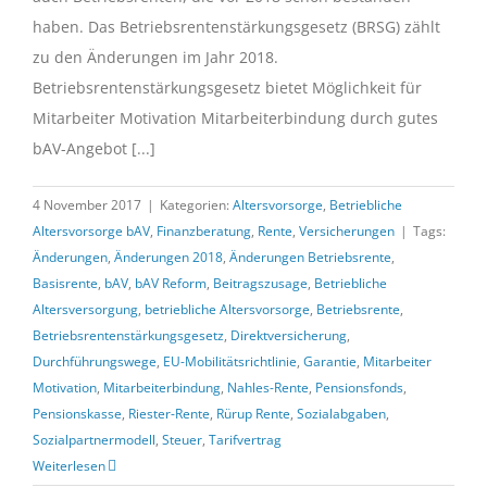
haben. Das Betriebsrentenstärkungsgesetz (BRSG) zählt
zu den Änderungen im Jahr 2018.
Betriebsrentenstärkungsgesetz bietet Möglichkeit für
Mitarbeiter Motivation Mitarbeiterbindung durch gutes
bAV-Angebot [...]
4 November 2017
|
Kategorien:
Altersvorsorge
,
Betriebliche
Altersvorsorge bAV
,
Finanzberatung
,
Rente
,
Versicherungen
|
Tags:
Änderungen
,
Änderungen 2018
,
Änderungen Betriebsrente
,
Basisrente
,
bAV
,
bAV Reform
,
Beitragszusage
,
Betriebliche
Altersversorgung
,
betriebliche Altersvorsorge
,
Betriebsrente
,
Betriebsrentenstärkungsgesetz
,
Direktversicherung
,
Durchführungswege
,
EU-Mobilitätsrichtlinie
,
Garantie
,
Mitarbeiter
Motivation
,
Mitarbeiterbindung
,
Nahles-Rente
,
Pensionsfonds
,
Pensionskasse
,
Riester-Rente
,
Rürup Rente
,
Sozialabgaben
,
Sozialpartnermodell
,
Steuer
,
Tarifvertrag
Weiterlesen