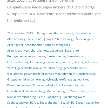
2020. 2020 gibt es zahlreiche Änderungen.
Beispielsweise Änderungen im Bereich Altersvorsorge,
Rürup Rente bzw. Basisrente, der gesetzlichen Rente, der
betrieblichen [...]
26 November 2019
|
Kategorien:
Altersvorsorge
,
Betriebliche
Altersvorsorge bAV
,
Rente
|
Tags:
Altersvorsorge
,
Änderungen
,
Arbeitgeber
,
Arbeitnehmer
,
Arbeitslosengeld II
,
Arbeitslosenversicherung
,
Auszubildende
,
Basisrente
,
Beitragsbemessungsgrenze
,
Betriebsrente
,
Dienstfahrrad
,
Elektrofahrzeug
,
Entfernungspauschale
,
Fahrrad
,
Fitness
,
geldwerte
Vorteil
,
gesetzliche Krankenversicherung
,
gesetzliche Rente
,
Gesundheit
,
gesundheitsfördernde Maßnahmen
,
Grundsicherung
,
Gruppenunfallversicherung
,
Hybridelektrofahrzeug
,
Jobticket
,
Kleinunternehmer
,
Kohortenprinzip
,
Krankenversicherung
,
Ladestrom
,
Ladevorrichtung
,
Mietwohnungen
,
Mindestlohn
,
Private
Krankenversicherung
,
Rente
,
Sachbezug
,
Sachbezugswert
,
Sachbezugswert Rürup
,
Sozialabgaben
,
Sozialhilfe
,
Steuer
,
steuerfrei
,