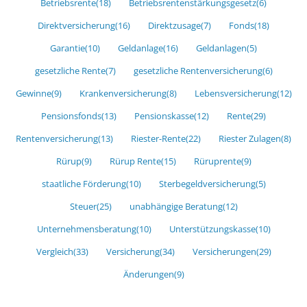
Betriebsrente
(18)
Betriebsrentenstärkungsgesetz
(6)
Direktversicherung
(16)
Direktzusage
(7)
Fonds
(18)
Garantie
(10)
Geldanlage
(16)
Geldanlagen
(5)
gesetzliche Rente
(7)
gesetzliche Rentenversicherung
(6)
Gewinne
(9)
Krankenversicherung
(8)
Lebensversicherung
(12)
Pensionsfonds
(13)
Pensionskasse
(12)
Rente
(29)
Rentenversicherung
(13)
Riester-Rente
(22)
Riester Zulagen
(8)
Rürup
(9)
Rürup Rente
(15)
Rüruprente
(9)
staatliche Förderung
(10)
Sterbegeldversicherung
(5)
Steuer
(25)
unabhängige Beratung
(12)
Unternehmensberatung
(10)
Unterstützungskasse
(10)
Vergleich
(33)
Versicherung
(34)
Versicherungen
(29)
Änderungen
(9)