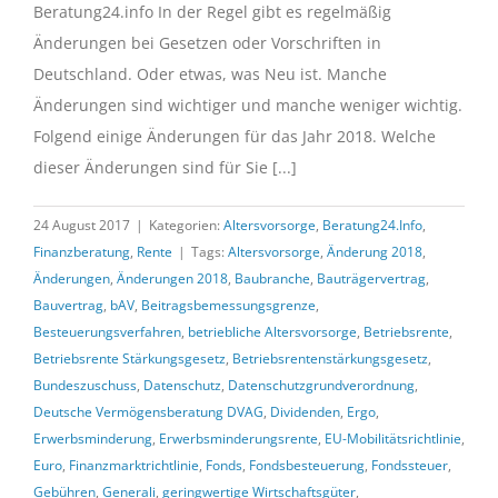
Beratung24.info In der Regel gibt es regelmäßig
Änderungen bei Gesetzen oder Vorschriften in
Deutschland. Oder etwas, was Neu ist. Manche
Änderungen sind wichtiger und manche weniger wichtig.
Folgend einige Änderungen für das Jahr 2018. Welche
dieser Änderungen sind für Sie [...]
24 August 2017
|
Kategorien:
Altersvorsorge
,
Beratung24.Info
,
Finanzberatung
,
Rente
|
Tags:
Altersvorsorge
,
Änderung 2018
,
Änderungen
,
Änderungen 2018
,
Baubranche
,
Bauträgervertrag
,
Bauvertrag
,
bAV
,
Beitragsbemessungsgrenze
,
Besteuerungsverfahren
,
betriebliche Altersvorsorge
,
Betriebsrente
,
Betriebsrente Stärkungsgesetz
,
Betriebsrentenstärkungsgesetz
,
Bundeszuschuss
,
Datenschutz
,
Datenschutzgrundverordnung
,
Deutsche Vermögensberatung DVAG
,
Dividenden
,
Ergo
,
Erwerbsminderung
,
Erwerbsminderungsrente
,
EU-Mobilitätsrichtlinie
,
Euro
,
Finanzmarktrichtlinie
,
Fonds
,
Fondsbesteuerung
,
Fondssteuer
,
Gebühren
,
Generali
,
geringwertige Wirtschaftsgüter
,