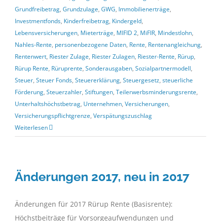
Grundfreibetrag
,
Grundzulage
,
GWG
,
Immobilienerträge
,
Investmentfonds
,
Kinderfreibetrag
,
Kindergeld
,
Lebensversicherungen
,
Mieterträge
,
MIFID 2
,
MiFIR
,
Mindestlohn
,
Nahles-Rente
,
personenbezogene Daten
,
Rente
,
Rentenangleichung
,
Rentenwert
,
Riester Zulage
,
Riester Zulagen
,
Riester-Rente
,
Rürup
,
Rürup Rente
,
Rüruprente
,
Sonderausgaben
,
Sozialpartnermodell
,
Steuer
,
Steuer Fonds
,
Steuererklärung
,
Steuergesetz
,
steuerliche
Förderung
,
Steuerzahler
,
Stiftungen
,
Teilerwerbsminderungsrente
,
Unterhaltshöchstbetrag
,
Unternehmen
,
Versicherungen
,
Versicherungspflichtgrenze
,
Verspätungszuschlag
Weiterlesen
Änderungen 2017, neu in 2017
Änderungen für 2017 Rürup Rente (Basisrente):
Höchstbeiträge für Vorsorgeaufwendungen und