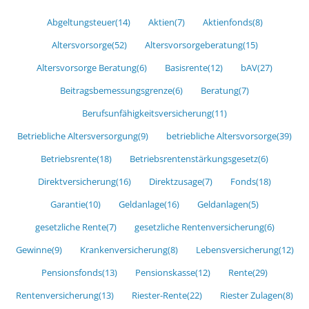
Abgeltungsteuer
(14)
Aktien
(7)
Aktienfonds
(8)
Altersvorsorge
(52)
Altersvorsorgeberatung
(15)
Altersvorsorge Beratung
(6)
Basisrente
(12)
bAV
(27)
Beitragsbemessungsgrenze
(6)
Beratung
(7)
Berufsunfähigkeitsversicherung
(11)
Betriebliche Altersversorgung
(9)
betriebliche Altersvorsorge
(39)
Betriebsrente
(18)
Betriebsrentenstärkungsgesetz
(6)
Direktversicherung
(16)
Direktzusage
(7)
Fonds
(18)
Garantie
(10)
Geldanlage
(16)
Geldanlagen
(5)
gesetzliche Rente
(7)
gesetzliche Rentenversicherung
(6)
Gewinne
(9)
Krankenversicherung
(8)
Lebensversicherung
(12)
Pensionsfonds
(13)
Pensionskasse
(12)
Rente
(29)
Rentenversicherung
(13)
Riester-Rente
(22)
Riester Zulagen
(8)