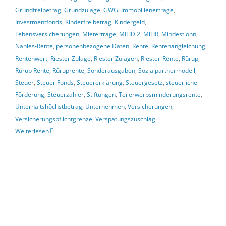
Grundfreibetrag
,
Grundzulage
,
GWG
,
Immobilienerträge
,
Investmentfonds
,
Kinderfreibetrag
,
Kindergeld
,
Lebensversicherungen
,
Mieterträge
,
MIFID 2
,
MiFIR
,
Mindestlohn
,
Nahles-Rente
,
personenbezogene Daten
,
Rente
,
Rentenangleichung
,
Rentenwert
,
Riester Zulage
,
Riester Zulagen
,
Riester-Rente
,
Rürup
,
Rürup Rente
,
Rüruprente
,
Sonderausgaben
,
Sozialpartnermodell
,
Steuer
,
Steuer Fonds
,
Steuererklärung
,
Steuergesetz
,
steuerliche
Förderung
,
Steuerzahler
,
Stiftungen
,
Teilerwerbsminderungsrente
,
Unterhaltshöchstbetrag
,
Unternehmen
,
Versicherungen
,
Versicherungspflichtgrenze
,
Verspätungszuschlag
Weiterlesen