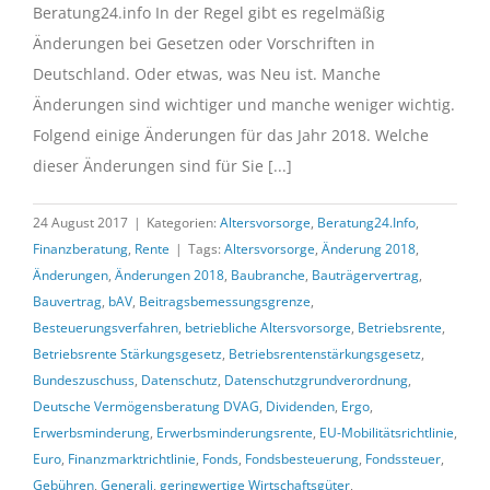
Beratung24.info In der Regel gibt es regelmäßig
Änderungen bei Gesetzen oder Vorschriften in
Deutschland. Oder etwas, was Neu ist. Manche
Änderungen sind wichtiger und manche weniger wichtig.
Folgend einige Änderungen für das Jahr 2018. Welche
dieser Änderungen sind für Sie [...]
24 August 2017
|
Kategorien:
Altersvorsorge
,
Beratung24.Info
,
Finanzberatung
,
Rente
|
Tags:
Altersvorsorge
,
Änderung 2018
,
Änderungen
,
Änderungen 2018
,
Baubranche
,
Bauträgervertrag
,
Bauvertrag
,
bAV
,
Beitragsbemessungsgrenze
,
Besteuerungsverfahren
,
betriebliche Altersvorsorge
,
Betriebsrente
,
Betriebsrente Stärkungsgesetz
,
Betriebsrentenstärkungsgesetz
,
Bundeszuschuss
,
Datenschutz
,
Datenschutzgrundverordnung
,
Deutsche Vermögensberatung DVAG
,
Dividenden
,
Ergo
,
Erwerbsminderung
,
Erwerbsminderungsrente
,
EU-Mobilitätsrichtlinie
,
Euro
,
Finanzmarktrichtlinie
,
Fonds
,
Fondsbesteuerung
,
Fondssteuer
,
Gebühren
,
Generali
,
geringwertige Wirtschaftsgüter
,