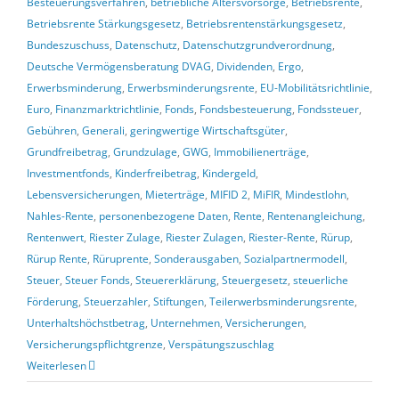
Besteuerungsverfahren
,
betriebliche Altersvorsorge
,
Betriebsrente
,
Betriebsrente Stärkungsgesetz
,
Betriebsrentenstärkungsgesetz
,
Bundeszuschuss
,
Datenschutz
,
Datenschutzgrundverordnung
,
Deutsche Vermögensberatung DVAG
,
Dividenden
,
Ergo
,
Erwerbsminderung
,
Erwerbsminderungsrente
,
EU-Mobilitätsrichtlinie
,
Euro
,
Finanzmarktrichtlinie
,
Fonds
,
Fondsbesteuerung
,
Fondssteuer
,
Gebühren
,
Generali
,
geringwertige Wirtschaftsgüter
,
Grundfreibetrag
,
Grundzulage
,
GWG
,
Immobilienerträge
,
Investmentfonds
,
Kinderfreibetrag
,
Kindergeld
,
Lebensversicherungen
,
Mieterträge
,
MIFID 2
,
MiFIR
,
Mindestlohn
,
Nahles-Rente
,
personenbezogene Daten
,
Rente
,
Rentenangleichung
,
Rentenwert
,
Riester Zulage
,
Riester Zulagen
,
Riester-Rente
,
Rürup
,
Rürup Rente
,
Rüruprente
,
Sonderausgaben
,
Sozialpartnermodell
,
Steuer
,
Steuer Fonds
,
Steuererklärung
,
Steuergesetz
,
steuerliche
Förderung
,
Steuerzahler
,
Stiftungen
,
Teilerwerbsminderungsrente
,
Unterhaltshöchstbetrag
,
Unternehmen
,
Versicherungen
,
Versicherungspflichtgrenze
,
Verspätungszuschlag
Weiterlesen