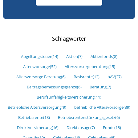
Schlagwörter
Abgeltungsteuer
(14)
Aktien
(7)
Aktienfonds
(8)
Altersvorsorge
(52)
Altersvorsorgeberatung
(15)
Altersvorsorge Beratung
(6)
Basisrente
(12)
bAV
(27)
Beitragsbemessungsgrenze
(6)
Beratung
(7)
Berufsunfähigkeitsversicherung
(11)
Betriebliche Altersversorgung
(9)
betriebliche Altersvorsorge
(39)
Betriebsrente
(18)
Betriebsrentenstärkungsgesetz
(6)
Direktversicherung
(16)
Direktzusage
(7)
Fonds
(18)
Garantie
(10)
Geldanlage
(16)
Geldanlagen
(5)