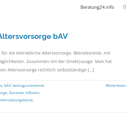
Beratung24.info
Altersvorsorge bAV
r die betriebliche Altersvorsorge, Betriebsrente, mit
Möglichkeiten. Zusammen mit der Direktzusage. Man hat
 Altersvorsorge rechtlich selbstständige [...]
ge
,
bAV
,
beitragsorientierte
Weiterlesen
sorge
,
Garantie
,
Inflation
,
nterstützungskasse
,