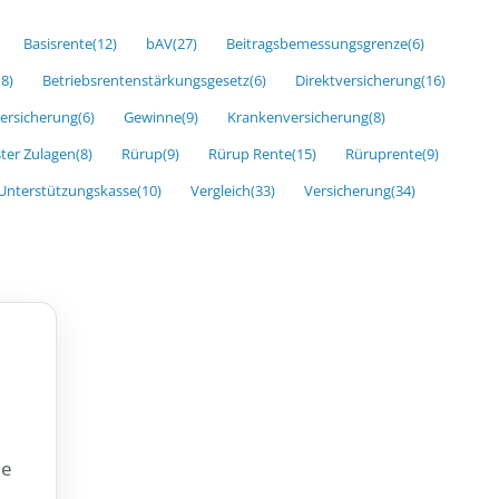
Basisrente
(12)
bAV
(27)
Beitragsbemessungsgrenze
(6)
18)
Betriebsrentenstärkungsgesetz
(6)
Direktversicherung
(16)
versicherung
(6)
Gewinne
(9)
Krankenversicherung
(8)
ster Zulagen
(8)
Rürup
(9)
Rürup Rente
(15)
Rüruprente
(9)
Unterstützungskasse
(10)
Vergleich
(33)
Versicherung
(34)
ie