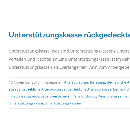
Zum
Inhalt
springen
Unterstützungskasse rückgedeckte
Unterstützungskasse: was sind Unterstützungskassen? Unterstü
Vorteilen und Nachteilen Eine Unterstützungskasse ist im Ra
Unterstützungskassen als „verlängerten“ Arm vom Arbeitgeber 
10 November 2017
|
Kategorien:
Altersvorsorge
,
Beratung
,
Betriebliche 
Zusage betriebliche Altersvorsorge
,
betriebliche Altersvorsorge
,
betrieblic
Inflationsausgleich
,
Lebensversicherer
,
Pensionsfonds
,
Pensionskasse
,
Pen
Unterstützungskasse
,
Unterstützungskassen