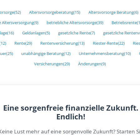
vorsorge
(52)
Altersvorsorgeberatung
(15)
Altersvorsorge Beratung
(6)
e Altersversorgung
(9)
betriebliche Altersvorsorge
(39)
Betriebsrente
(
lage
(16)
Geldanlagen
(5)
gesetzliche Rente
(7)
gesetzliche Renten
(12)
Rente
(29)
Rentenversicherung
(13)
Riester-Rente
(22)
Rie
uer
(25)
unabhängige Beratung
(12)
Unternehmensberatung
(10)
Versicherungen
(29)
Änderungen
(9)
Eine sorgenfreie finanzielle Zukunft.
Endlich!
Keine Lust mehr auf eine sorgenvolle Zukunft? Starten S