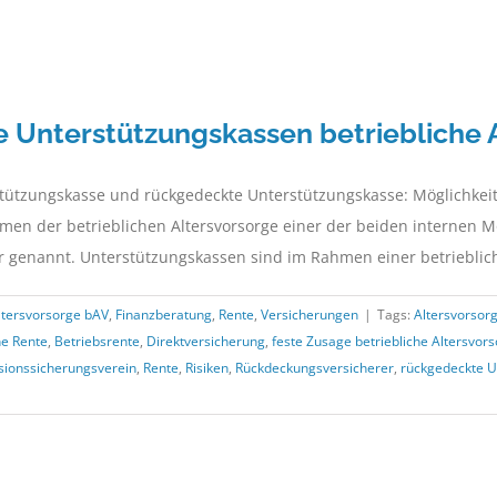
 Unterstützungskassen betriebliche 
tzungskasse und rückgedeckte Unterstützungskasse: Möglichkeit fü
hmen der betrieblichen Altersvorsorge einer der beiden internen 
genannt. Unterstützungskassen sind im Rahmen einer betrieblichen
Altersvorsorge bAV
,
Finanzberatung
,
Rente
,
Versicherungen
|
Tags:
Altersvorsor
he Rente
,
Betriebsrente
,
Direktversicherung
,
feste Zusage betriebliche Altersvor
sionssicherungsverein
,
Rente
,
Risiken
,
Rückdeckungsversicherer
,
rückgedeckte U