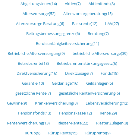
Abgeltungsteuer
(14)
Aktien
(7)
Aktienfonds
(8)
Altersvorsorge
(52)
Altersvorsorgeberatung
(15)
Altersvorsorge Beratung
(6)
Basisrente
(12)
bAV
(27)
Beitragsbemessungsgrenze
(6)
Beratung
(7)
Berufsunfähigkeitsversicherung
(11)
Betriebliche Altersversorgung
(9)
betriebliche Altersvorsorge
(39)
Betriebsrente
(18)
Betriebsrentenstärkungsgesetz
(6)
Direktversicherung
(16)
Direktzusage
(7)
Fonds
(18)
Garantie
(10)
Geldanlage
(16)
Geldanlagen
(5)
gesetzliche Rente
(7)
gesetzliche Rentenversicherung
(6)
Gewinne
(9)
Krankenversicherung
(8)
Lebensversicherung
(12)
Pensionsfonds
(13)
Pensionskasse
(12)
Rente
(29)
Rentenversicherung
(13)
Riester-Rente
(22)
Riester Zulagen
(8)
Rürup
(9)
Rürup Rente
(15)
Rüruprente
(9)